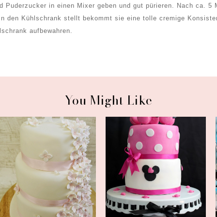
d Puderzucker in einen Mixer geben und gut pürieren. Nach ca. 5 
 in den Kühlschrank stellt bekommt sie eine tolle cremige Konsiste
hlschrank aufbewahren.
You Might Like
reistöckige Hochzeitstorte in
Minnie Maus Torte mit
weiß...
Minnie Maus M...