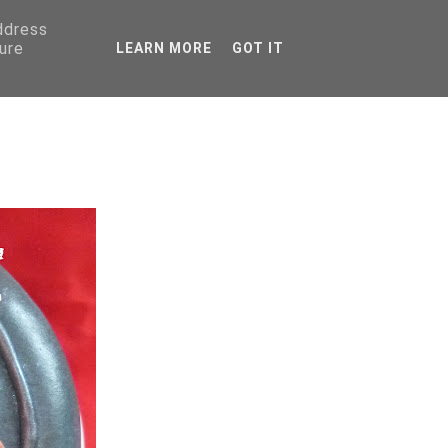
address
ure
LEARN MORE
GOT IT