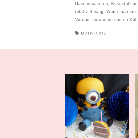
Haselnusskerne, Kokosfett un
relativ flüssig. Wenn man sie
Vorraus herstellen und im Kü
MOTIVTORTE
Riesengroße Minions-Party-
d
Sause [Sw...