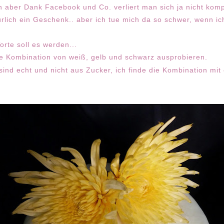
n aber Dank Facebook und Co. verliert man sich ja nicht kom
rlich ein Geschenk.. aber ich tue mich da so schwer, wenn i
orte soll es werden...
die Kombination von weiß, gelb und schwarz ausprobieren.
nd echt und nicht aus Zucker, ich finde die Kombination mit