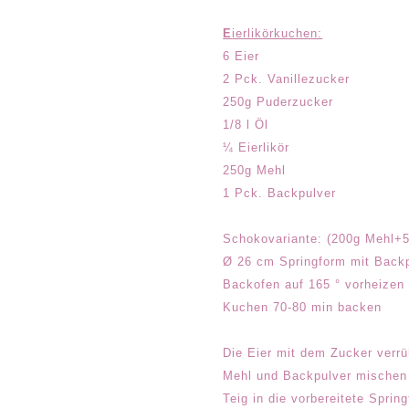
E
ierlikörkuchen:
6 Eier
2 Pck. Vanillezucker
250g Puderzucker
1/8 l Öl
¼ Eierlikör
250g Mehl
1 Pck. Backpulver
Schokovariante: (200g Mehl+
Ø 26 cm Springform mit Back
Backofen auf 165 ° vorheizen
Kuchen 70-80 min backen
Die Eier mit dem Zucker verrü
Mehl und Backpulver mischen 
Teig in die vorbereitete Spring