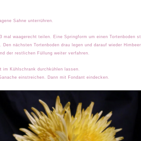
agene Sahne unterrühren.
3 mal waagerecht teilen. Eine Springform um einen Tortenboden st
. Den nächsten Tortenboden drau legen und darauf wieder Himbe
nd der restlichen Füllung weiter verfahren.
ht im Kühlschrank durchkühlen lassen.
 Ganache einstreichen. Dann mit Fondant eindecken.