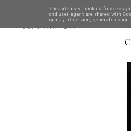
Biskuitwerkstatt
This site uses cookies from Google 
and user-agent are shared with Go
quality of service, generate usage
KEKSE & KUCHEN & MEHR
C