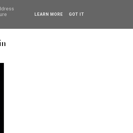
address
ure
LEARN MORE
GOT IT
in