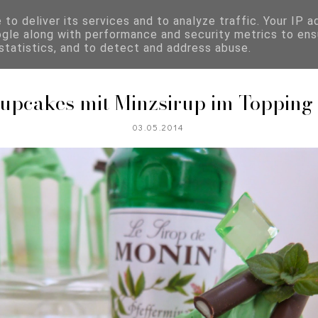
to deliver its services and to analyze traffic. Your IP 
ogle along with performance and security metrics to ens
REZEPTKATEGORIEN
 statistics, and to detect and address abuse.
upcakes mit Minzsirup im Topping
03.05.2014