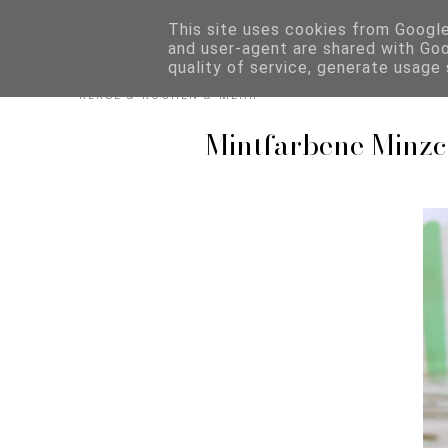
Biskuitwerkstatt
This site uses cookies from Google 
and user-agent are shared with Go
quality of service, generate usage
KEKSE & KUCHEN & MEHR
Mintfarbene Minzc