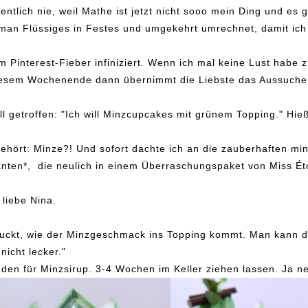
entlich nie, weil Mathe ist jetzt nicht sooo mein Ding und es 
e man Flüssiges in Festes und umgekehrt umrechnet, damit ic
em Pinterest-Fieber infiniziert. Wenn ich mal keine Lust habe
diesem Wochenende dann übernimmt die Liebste das Aussuchen
l getroffen: "Ich will Minzcupcakes mit grünem Topping." Hie
gehört: Minze?! Und sofort dachte ich an die zauberhaften mi
ten*, die neulich in einem Überraschungspaket von Miss Étol
 liebe Nina.
eguckt, wie der Minzgeschmack ins Topping kommt. Man kann 
nicht lecker."
en für Minzsirup. 3-4 Wochen im Keller ziehen lassen. Ja ne,