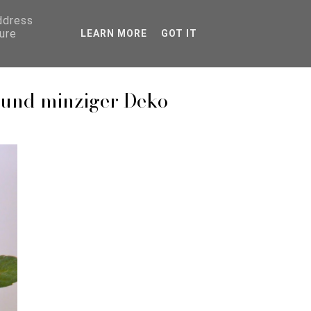
address
ure
LEARN MORE
GOT IT
 und minziger Deko