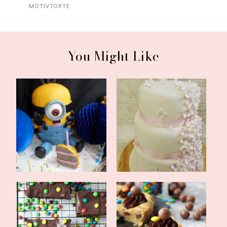
MOTIVTORTE
You Might Like
Riesengroße Minions-
dreistöckige
Party-Sause [Sw...
Hochzeitstorte in weiß...
Cosmic-Brownies mit mini
Chocolate Chip Cookie