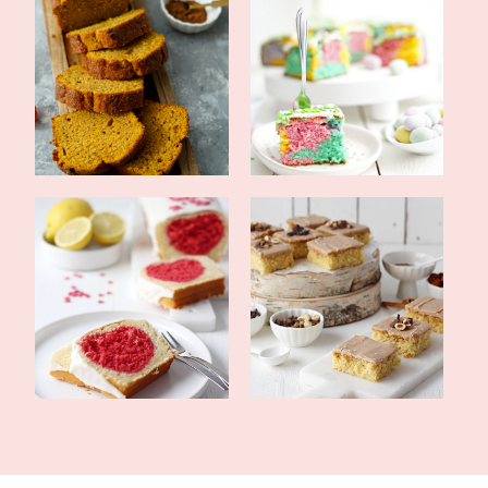
Pastelliger
Saftiger Kürbiskuchen
Papageienkuchen zu
mit Pumpkin s...
Oste...
Zitronenkuchen mit
Saftiger Nusskuchen vom
herziger Überras...
Blech mit l...