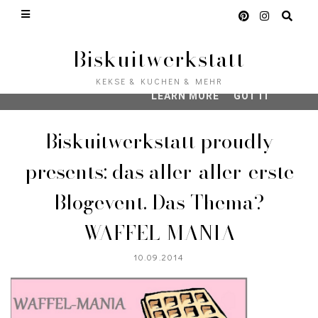
This site uses cookies from Google to deliver its ser
analyze traffic. Your IP address and user-agent are s
Google along with performance and security metrics 
Biskuitwerkstatt
quality of service, generate usage statistics, and to
address abuse.
KEKSE & KUCHEN & MEHR
LEARN MORE
GOT IT
Biskuitwerkstatt proudly
presents: das aller-aller-erste
Blogevent. Das Thema?
WAFFEL-MANIA
10.09.2014