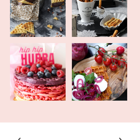
selbstgemachte Eis-
Waffelpommes mit
Sandwiches mit S...
Lebkuchen-Schoko-S...
Ombre Waffeltörtchen
Pizzawaffeln mit pinken
zum Valentinst...
Zwiebeln, e...