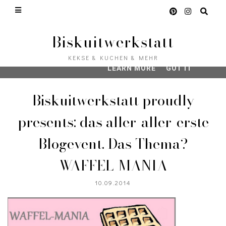
This site uses cookies from Google to deliver its ser
analyze traffic. Your IP address and user-agent are s
Google along with performance and security metrics 
Biskuitwerkstatt
quality of service, generate usage statistics, and to
address abuse.
KEKSE & KUCHEN & MEHR
LEARN MORE
GOT IT
Biskuitwerkstatt proudly
presents: das aller-aller-erste
Blogevent. Das Thema?
WAFFEL-MANIA
10.09.2014