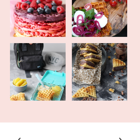
Ombre Waffeltörtchen
Pizzawaffeln mit pinken
zum Valentinst...
Zwiebeln, e...
Brotboxideen für Kinder
selbstgemachte Eis-
unter einem...
Sandwiches mit S...