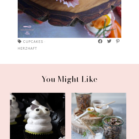
CUPCAKES
·
HERZHAFT
You Might Like
Brausepulver-Geister-
Curry-Mandeln und
Cupcakes mit M...
Rosmarin-Pecannüs...