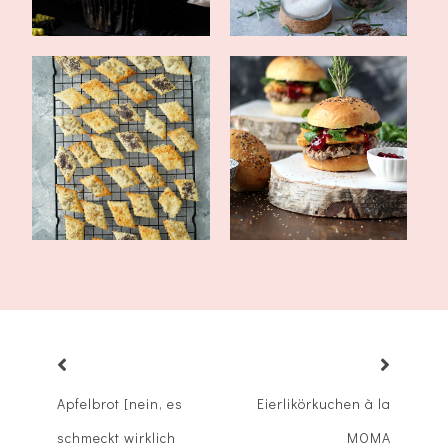
Burger mit
herzhaft backen:
selbstgemachtem Burger
schnelles Käsegebä...
B...
Apfelbrot [nein, es
Eierlikörkuchen à la
schmeckt wirklich
MOMA