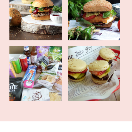
Burger mit
selbstgemachtem Burger
Mozarella-Pesto-Burger
B...
Pimp my Boulette und ein
Mini-Burger Macarons
Blick in d...
[Burgermania]