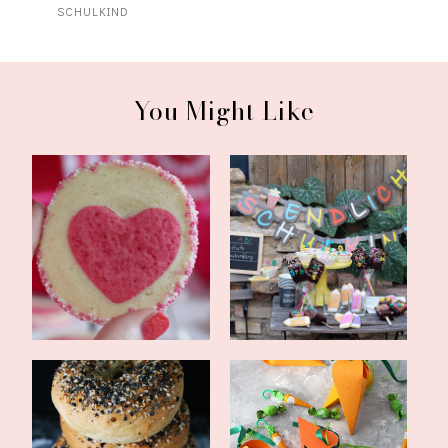
SCHULKIND
You Might Like
11 Ideen zum
Hurra! Endlich Schulkind!
Valentinstag - süß, he...
Drei toll...
Gelingsicheres Rezept
Schnelles Oster DIY: