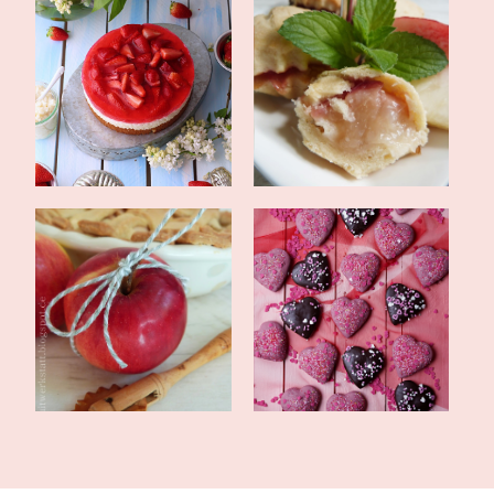
Erdbeer-Milchreis-
Mini Nektarinen Pies und
Kuchen mit locker...
warum sich...
Apple Pie {Klassiker} und
gefüllte Herzen mit
meine gro...
Kirschmarmelade...