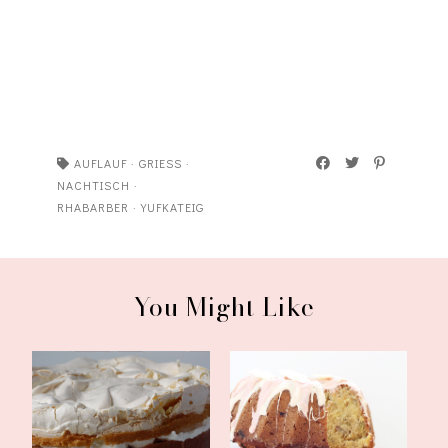
AUFLAUF
·
GRIESS
·
NACHTISCH
·
RHABARBER
·
YUFKATEIG
You Might Like
Rhabarber-Guglhupf mit
Rhabarber-Baiser-Torte