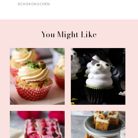
SCHOKOKUCHEN
You Might Like
herzhafte Cupcakes mit
Brausepulver-Geister-
leckerem Pap...
Cupcakes mit M...
pinke Zimtschnecken mit
Carrot Cake mit Frosting