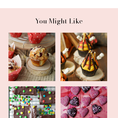
You Might Like
einfache Mandel-Kirsch-
Lagerfeuer Cupcakes -
Muffins
Schokofrostin...
Cosmic-Brownies mit mini
gefüllte Herzen mit
M&Ms
Kirschmarmelade...