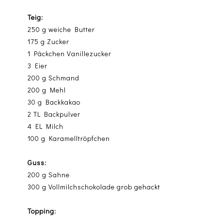
Teig:
250 g weiche Butter
175 g Zucker
1 Päckchen Vanillezucker
3 Eier
200 g Schmand
200 g Mehl
30 g Backkakao
2 TL Backpulver
4 EL Milch
100 g Karamelltröpfchen
Guss:
200 g Sahne
300 g Vollmilchschokolade grob gehackt
Topping: