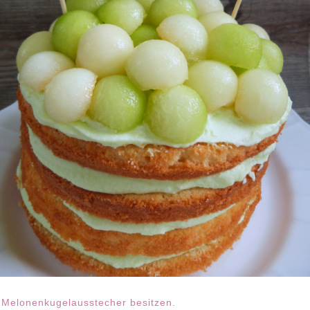
n Melonenkugelausstecher besitzen.