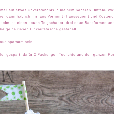
mmer auf etwas Unverständnis in meinem näheren Umfeld- was 
aber dann hab ich ihn aus Vernunft (Haussegen!) und Kostengr
r heimlich einen neuen Teigschaber, drei neue Backformen u
ie gelbe riesen Einkaufstasche gestapelt.
haus sparsam sein.
ler gespart, dafür 2 Packungen Teelichte und den ganzen Re