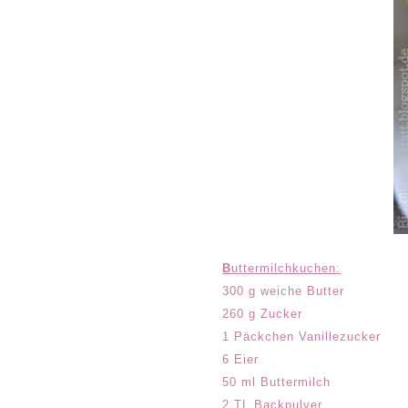
B
uttermilchkuchen:
300 g weiche Butter
260 g Zucker
1 Päckchen Vanillezucker
6 Eier
50 ml Buttermilch
2 TL Backpulver