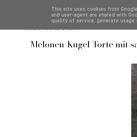
Biskuitwerkstatt
This site uses cookies from Google 
and user-agent are shared with Go
quality of service, generate usage
KEKSE & KUCHEN & MEHR
Melonen-Kugel-Torte mit s