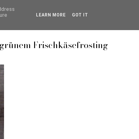
address
ure
LEARN MORE
GOT IT
tgrünem Frischkäsefrosting