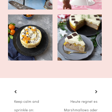
Wickeltorte mit
Weihnachtstorte mit
Mandarinengelee
Zebraboden, Apf...
Keep calm and
Heute regnet es
sprinkle on:
Marshmallows oder