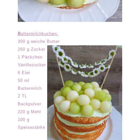
B
uttermilchkuchen:
300 g weiche Butter
260 g Zucker
1 Päckchen
Vanillezucker
6 Eier
50 ml
Buttermilch
2 TL
Backpulver
220 g Mehl
100 g
Speisestärke