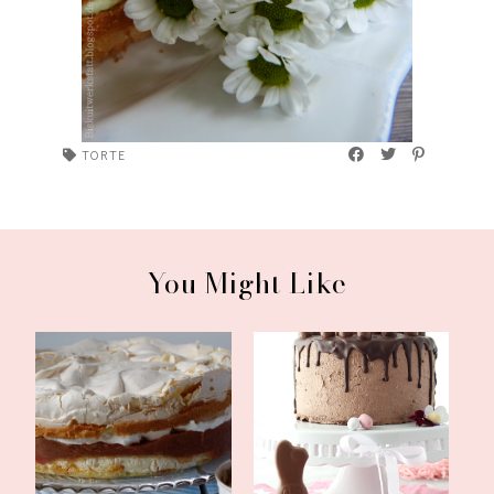
TORTE
You Might Like
Oster-Schokoladentorte
Rhabarber-Baiser-Torte
mit Schokola...