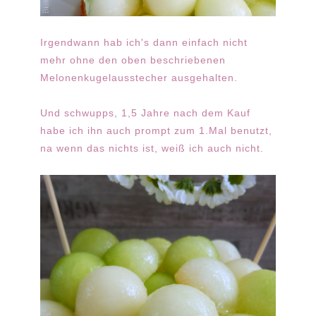
Irgendwann hab ich's dann einfach nicht
mehr ohne den oben beschriebenen
Melonenkugelausstecher ausgehalten.
Und schwupps, 1,5 Jahre nach dem Kauf
habe ich ihn auch prompt zum 1.Mal benutzt,
na wenn das nichts ist, weiß ich auch nicht.