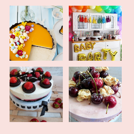
No bake Oreo Tarte mit
Regenbogen Babyparty
Pana Cotta- ...
und ein Rezept...
Kalt gestellt und
Herd aus, Kühlschrank
aufgetischt: Erfr...
auf: Kirsch-J...