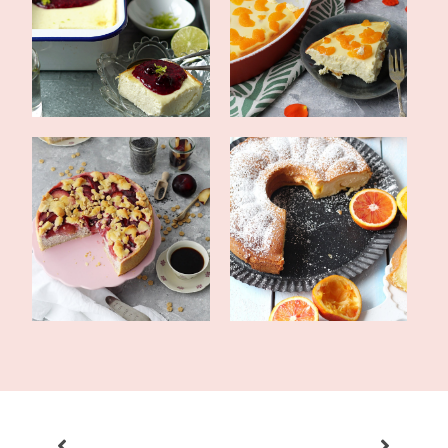
Käsekuchen mit Skyr und
Mandarinen-Käsekuchen
Beerensoße
ohne Boden
Mohn-Quark-Kuchen mit
Blutorangenkuchen mit
Streuseln
Käsekuchenfül...