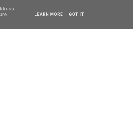
address
ure
LEARN MORE
GOT IT