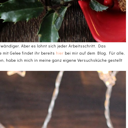
ändiger. Aber es lohnt sich jeder Arbeitsschritt. Das
 mit Gelee findet ihr bereits
hier
bei mir auf dem Blog. Für alle,
nen, habe ich mich in meine ganz eigene Versuchsküche gestellt