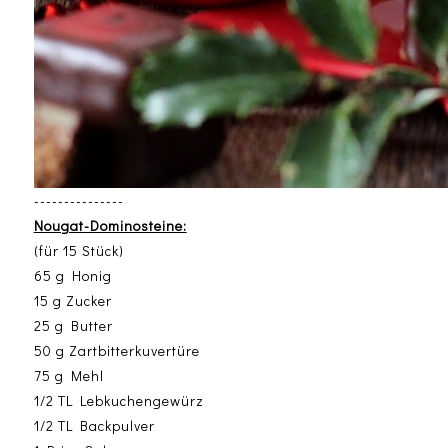
---------------
Nougat-Dominosteine:
(für 15 Stück)
65 g Honig
15 g Zucker
25 g Butter
50 g Zartbitterkuvertüre
75 g Mehl
1/2 TL Lebkuchengewürz
1/2 TL Backpulver