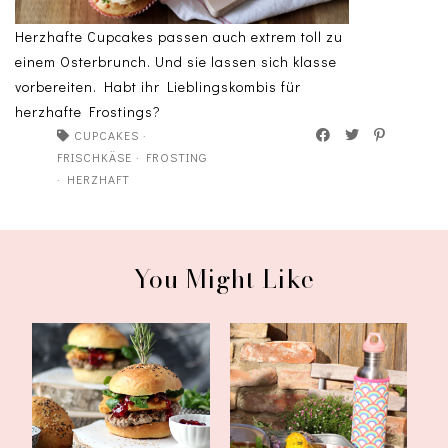
Herzhafte Cupcakes passen auch extrem toll zu
einem Osterbrunch. Und sie lassen sich klasse
vorbereiten. Habt ihr Lieblingskombis für
herzhafte Frostings?
CUPCAKES
·
FRISCHKÄSE
·
FROSTING
·
HERZHAFT
You Might Like
Burger mit
Lunchbox Date im Garten
selbstgemachtem Burger
mit Low car...
B...