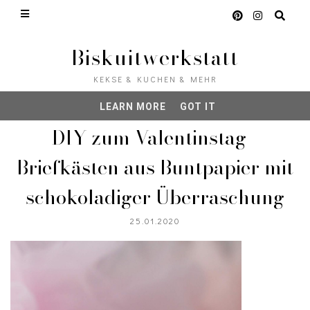
This site uses cookies from Google to deliver its
services and to analyze traffic. Your IP address
and user-agent are shared with Google along with
Biskuitwerkstatt
performance and security metrics to ensure
quality of service, generate usage statistics, and
KEKSE & KUCHEN & MEHR
to detect and address abuse.
LEARN MORE
GOT IT
DIY zum Valentinstag -
Briefkästen aus Buntpapier mit
schokoladiger Überraschung
25.01.2020