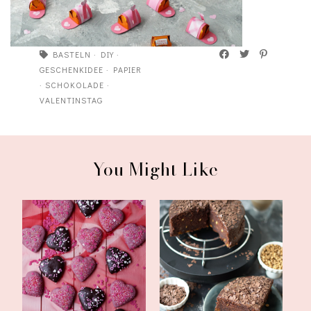
BASTELN
·
DIY
·
GESCHENKIDEE
·
PAPIER
·
SCHOKOLADE
·
VALENTINSTAG
You Might Like
gefüllte Herzen mit
saftiger Schokokuchen
Kirschmarmelade...
mit Schmand u...